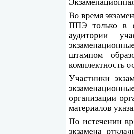
Экзаменационная
Во время экзаме
ППЭ только в с
аудитории уча
экзаменационные
штампом образо
комплектность о
Участники экза
экзаменационны
организации орг
материалов указ
По истечении вр
экзамена откла