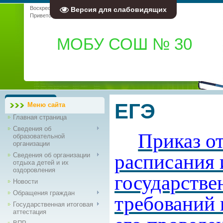
Воскресенье, 09.08.2026, 16:02
Версия для слабовидящих
Приветствую Вас
Гость
|
RSS
МОБУ СОШ № 30
ЕГЭ
Меню сайта
Главная страница
Сведения об
Приказ о
образовательной
организации
расписания 
Сведения об организации
отдыха детей и их
оздоровления
государстве
Новости
Обращения граждан
требований 
Государственная итоговая
аттестация