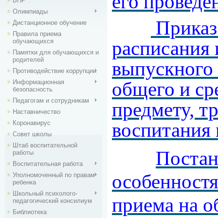
его проведе
ВПР
Олимпиады
Приказ 
Дистанционное обучение
Правила приема
расписания 
обучающихся
Памятки для обучающихся и
родителей
выпускного 
Противодействие коррупции
общего и ср
Информационная
безопасность
Педагогам и сотрудникам
предмету, т
Наставничество
воспитания 
Коронавирус
Совет школы
Штаб воспитательной
Постан
работы
Воспитательная работа
особенностя
Уполномоченный по правам
ребенка
Школьный психолого-
приема на о
педагогический консилиум
Библиотека