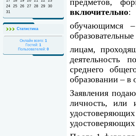
предметов, фо
17
18
19
20
21
22
23
24
25
26
27
28
29
30
включительно
:
31
обучающимся –
Статистика
образовательные
Онлайн всего:
1
Гостей:
1
лицам, проходя
Пользователей:
0
деятельность п
среднего общег
образовании – в 
Заявления подаю
личность, или 
удостоверяющи
удостоверяющих 