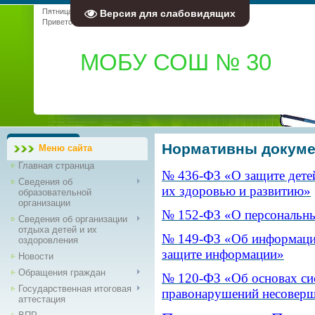
Пятница, 07.08.2026, 02:05
Версия для слабовидящих
Приветствую Вас
Гость
|
RSS
МОБУ СОШ № 30
Нормативны докум
Меню сайта
Главная страница
№ 436-ФЗ «О защите дете
Сведения об
их здоровью и развитию»
образовательной
организации
№ 152-ФЗ «О персональн
Сведения об организации
отдыха детей и их
№ 149-ФЗ «Об информаци
оздоровления
защите информации»
Новости
Обращения граждан
№ 120-ФЗ «Об основах си
Государственная итоговая
правонарушений несовер
аттестация