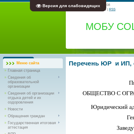
Пятница, 07.08.2026, 18:08
Версия для слабовидящих
Приветствую Вас
Гость
|
RSS
МОБУ СО
Перечень ЮР и ИП, 
Меню сайта
Главная страница
Сведения об
П
образовательной
организации
ОБЩЕСТВО С ОГ
Сведения об организации
отдыха детей и их
оздоровления
Юридический адр
Новости
Обращения граждан
Ге
Государственная итоговая
Заведу
аттестация