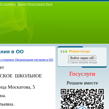
ой профиль
|
Выход
Регистрация
Вход
ания в ОО
Форма входа
Войти через uID
ю страницу Организация питания в ОО
Старая форма входа
ет
Госуслуги
ГСКОЕ ШКОЛЬНОЕ
Решаем вместе
ица Москатова, 5
на.
льевна.