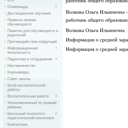
работник общего образова
ВПР
Олимпиады
Волкова Ольга Ильинична -
Дистанционное обучение
работник общего образован
Правила приема
обучающихся
Волкова Ольга Ильинична
Памятки для обучающихся и
родителей
Информация о средней зараб
Противодействие коррупции
Информационная
Информация о средней зараб
безопасность
Педагогам и сотрудникам
Наставничество
Коронавирус
Совет школы
Штаб воспитательной
работы
Воспитательная работа
Уполномоченный по правам
ребенка
Школьный психолого-
педагогический консилиум
Библиотека