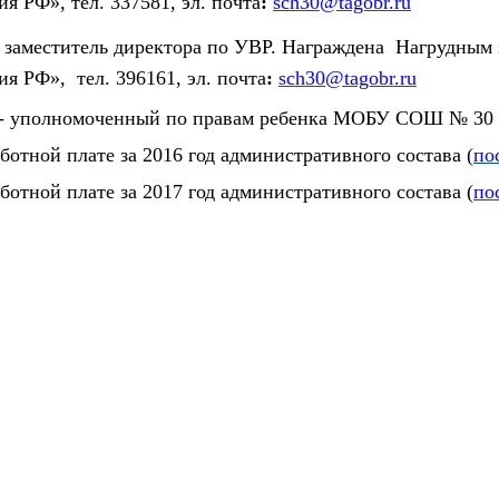
ния РФ»,
тел. 337581, э
л. почта
:
sch30@tagobr.ru
 заместитель директора по УВР.
Награждена Нагрудным 
ия РФ»,
тел. 396161, э
л. почта
:
sch30@tagobr.ru
 - уполномоченный по правам ребенка МОБУ СОШ № 30
отной плате за 2016 год административного состава (
по
отной плате за 2017 год административного состава (
по