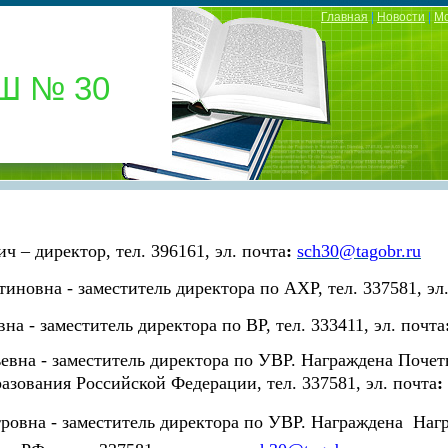
Главная
|
Новости
|
М
Ш № 30
ич
– директор,
тел. 396161, э
л. почта
:
sch30@tagobr.ru
иновна - заместитель директора по АХР,
тел. 337581, э
л
а - заместитель директора по ВР,
тел. 333411, э
л. почта
вна - заместитель директора по УВР. Награждена Поче
разования Российской Федерации,
тел. 337581, э
л. почта
:
ровна - заместитель директора по УВР. Награждена На