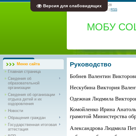
Суббота, 08.08.2026, 17:28
Версия для слабовидящих
Приветствую Вас
Гость
|
RSS
МОБУ СО
Руководство
Меню сайта
Главная страница
Бобнев Валентин Викторов
Сведения об
образовательной
Нескубина Виктория Валент
организации
Сведения об организации
Одежная Людмила Викторовн
отдыха детей и их
оздоровления
Комойленко Ирина Анатолье
Новости
грамотой Министерства об
Обращения граждан
Государственная итоговая
Александрова Людмила Пет
аттестация