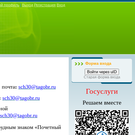
ой профиль
|
Выход
Регистрация
Вход
Форма входа
Войти через uID
Старая форма входа
. почта
:
sch30@tagobr.ru
Госуслуги
:
sch30@tagobr.ru
Решаем вместе
тной
sch30@tagobr.ru
грудным знаком «Почетный