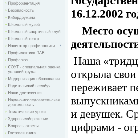
государстве
Профориентация
16.12.2002 го
Безопасность
Кибердружина
Школьный музей
Место осу
Школьный спортивный клуб
Школьный театр
деятельности 
Навигатор профилактики
Профилактика ПАВ
Наша «тридца
Профсоюз
СОУТ - специальная оценка
открыла свои 
условий труда
Модернизация образования
переживает п
Родительский всеобуч
Наши достижения
выпускникам
Научно-исследовательская
деятельность
и девушек. С
Тематические уроки
Здоровьесбережение
цифрами - ог
Вопросы ответы
Гостевая книга