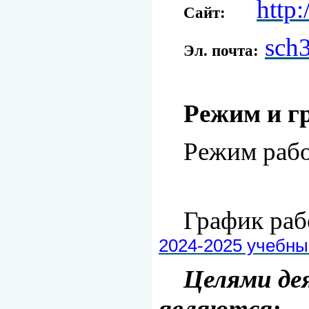
http:
Сайт:
sch
Эл. почта:
Режим и 
Режим р
с 8-
График 
2024-2025 учебны
Целями д
являются: