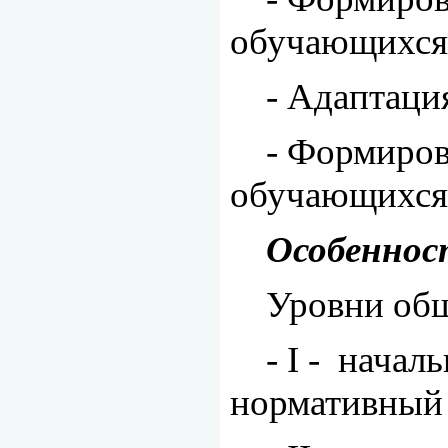
обучающихся
- Адаптаци
- Формиров
обучающихся
Особеннос
Уровни общ
-
I
-
началь
нормативный с