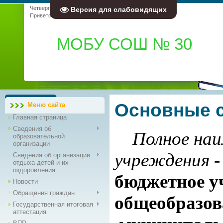
Четверг, 06.08.2026, 15:54
Версия для слабовидящих
Приветствую Вас
Гость
|
RSS
МОБУ СОШ № 30
Основные 
Меню сайта
Главная страница
Сведения об
Полное наи
образовательной
организации
учреждения
Сведения об организации
отдыха детей и их
оздоровления
бюджетное у
Новости
Обращения граждан
общеобразов
Государственная итоговая
аттестация