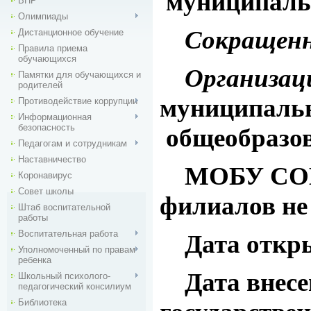
муниципальн
ВПР
Олимпиады
Сокращенн
Дистанционное обучение
Правила приема
обучающихся
Организац
Памятки для обучающихся и
родителей
муниципаль
Противодействие коррупции
Информационная
безопасность
общеобразо
Педагогам и сотрудникам
Наставничество
МОБУ СОШ 
Коронавирус
Совет школы
филиалов не 
Штаб воспитательной
работы
Воспитательная работа
Дата откр
Уполномоченный по правам
ребенка
Дата внес
Школьный психолого-
педагогический консилиум
Библиотека