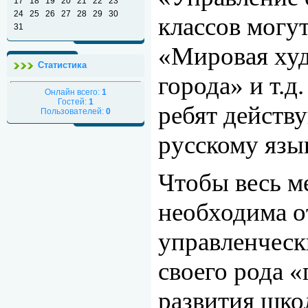
17
18
19
20
21
22
23
24
25
26
27
28
29
30
классов могу
31
«Мировая худ
Статистика
города» и т.д
Онлайн всего:
1
Гостей:
1
ребят действ
Пользователей:
0
русскому язы
Чтобы весь ме
необходима о
управленческ
своего рода 
развития школ