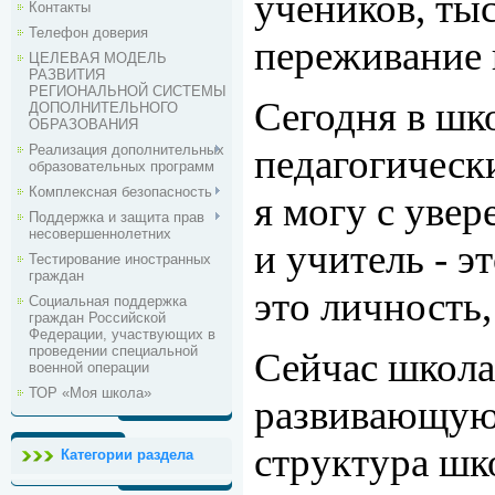
учеников, тыс
Контакты
Телефон доверия
переживание 
ЦЕЛЕВАЯ МОДЕЛЬ
РАЗВИТИЯ
РЕГИОНАЛЬНОЙ СИСТЕМЫ
Сегодня в шко
ДОПОЛНИТЕЛЬНОГО
ОБРАЗОВАНИЯ
Реализация дополнительных
педагогически
образовательных программ
Комплексная безопасность
я могу с увер
Поддержка и защита прав
несовершеннолетних
и учитель - э
Тестирование иностранных
граждан
это личность,
Социальная поддержка
граждан Российской
Федерации, участвующих в
проведении специальной
Сейчас школа
военной операции
ТОР «Моя школа»
развивающую 
структура шк
Категории раздела