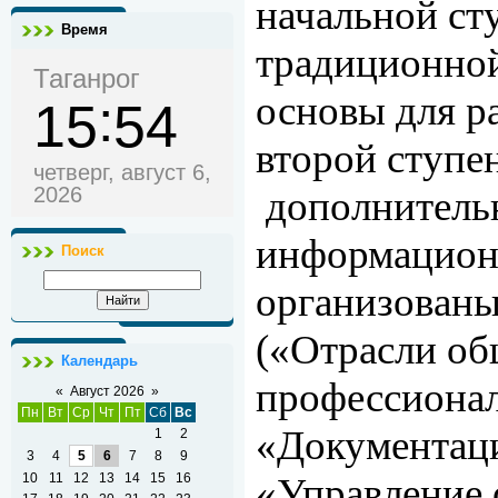
начальной сту
Время
традиционной
Таганрог
основы для р
15
54
второй ступе
четверг, август 6,
2026
дополнительн
информаци­он
Поиск
организованы
(«Отрасли об
Календарь
профессионал
«
Август 2026
»
Пн
Вт
Ср
Чт
Пт
Сб
Вс
«Документаци
1
2
3
4
5
6
7
8
9
10
11
12
13
14
15
16
«Управление 