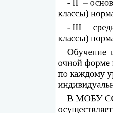
-
II
– основ
классы)
норма
-
III
– средн
классы)
норма
Обучение 
очной форме 
по каждому у
индивидуальн
В МОБУ СО
осуществляет