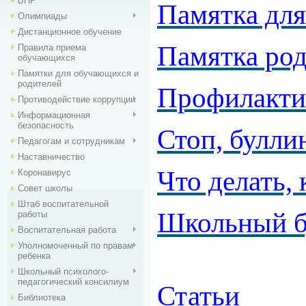
ВПР
Памятка для
Олимпиады
Дистанционное обучение
Памятка род
Правила приема
обучающихся
Памятки для обучающихся и
родителей
Профилактик
Противодействие коррупции
Информационная
безопасность
Стоп, булли
Педагогам и сотрудникам
Наставничество
Что делать, 
Коронавирус
Совет школы
Штаб воспитательной
Школьный бу
работы
Воспитательная работа
Уполномоченный по правам
ребенка
Школьный психолого-
педагогический консилиум
Статьи
Библиотека