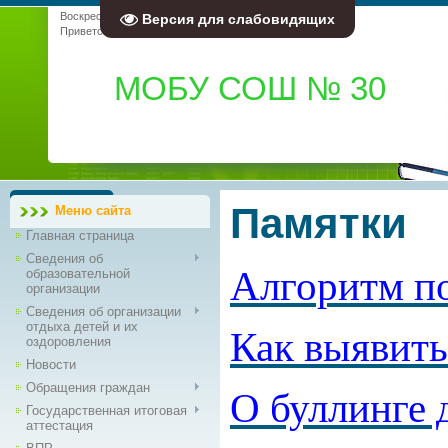
Воскресенье, 09.08.2026, 10:42
Версия для слабовидящих
Приветствую Вас
Гость
|
RSS
МОБУ СОШ № 30
Памятки
Меню сайта
Главная страница
Сведения об
Алгоритм п
образовательной
организации
Сведения об организации
отдыха детей и их
Как выявить
оздоровления
Новости
Обращения граждан
О буллинге 
Государственная итоговая
аттестация