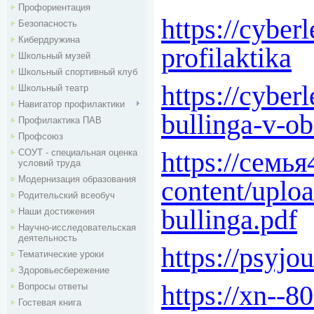
Профориентация
https://cyber
Безопасность
Кибердружина
profilaktika
Школьный музей
Школьный спортивный клуб
https://cyberl
Школьный театр
Навигатор профилактики
bullinga-v-ob
Профилактика ПАВ
Профсоюз
https://семь
СОУТ - специальная оценка
условий труда
Модернизация образования
content/uplo
Родительский всеобуч
bullinga.pdf
Наши достижения
Научно-исследовательская
деятельность
https://psyjo
Тематические уроки
Здоровьесбережение
https://xn--
Вопросы ответы
Гостевая книга