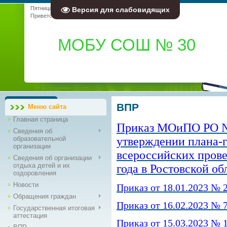
Пятница, 07.08.2026, 16:48
Версия для слабовидящих
Приветствую Вас
Гость
|
RSS
МОБУ СОШ № 30
ВПР
Меню сайта
Главная страница
Приказ МОиПО РО № 1
Сведения об
образовательной
утверждении плана-г
организации
всероссийских прове
Сведения об организации
отдыха детей и их
года в Ростовской об
оздоровления
Новости
Приказ от 18.01.2023 № 
Обращения граждан
Приказ от 16.02.2023 № 
Государственная итоговая
аттестация
Приказ от 15.03.2023 № 