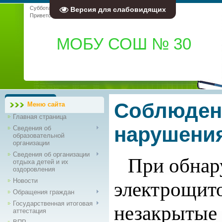
Суббота, 08.08.2026, 00:02
Версия для слабовидящих
Приветствую Вас
Гость
|
RSS
МОБУ СОШ № 30
Соблюдени
Меню сайта
Главная страница
нарушения
Сведения об
образовательной
организации
Сведения об организации
При обнар
отдыха детей и их
оздоровления
Новости
электрощито
Обращения граждан
Государственная итоговая
незакрытые 
аттестация