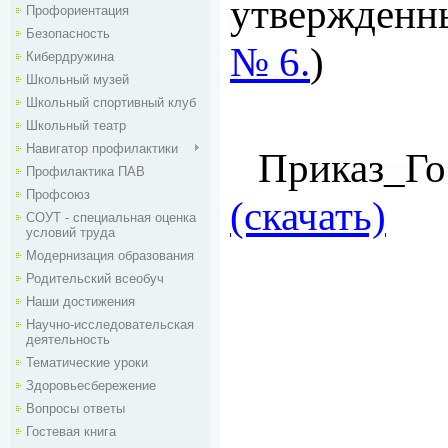
утвержден
Профориентация
Безопасность
№ 6.
)
Кибердружина
Школьный музей
Школьный спортивный клуб
Школьный театр
Навигатор профилактики
Приказ_Го
Профилактика ПАВ
Профсоюз
(скачать)
СОУТ - специальная оценка
условий труда
Модернизация образования
Родительский всеобуч
Наши достижения
Научно-исследовательская
деятельность
Тематические уроки
Здоровьесбережение
Вопросы ответы
Гостевая книга