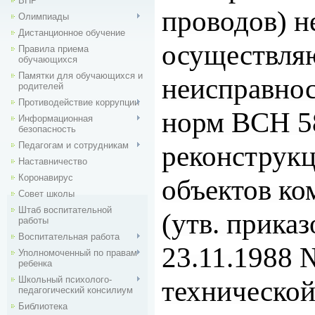
ВПР
проводов) н
Олимпиады
Дистанционное обучение
осуществля
Правила приема
обучающихся
Памятки для обучающихся и
неисправнос
родителей
Противодействие коррупции
норм ВСН 58
Информационная
безопасность
Педагогам и сотрудникам
реконструкц
Наставничество
Коронавирус
объектов ко
Совет школы
Штаб воспитательной
(утв.
приказ
работы
Воспитательная работа
23.11.1988 
Уполномоченный по правам
ребенка
Школьный психолого-
технической
педагогический консилиум
Библиотека