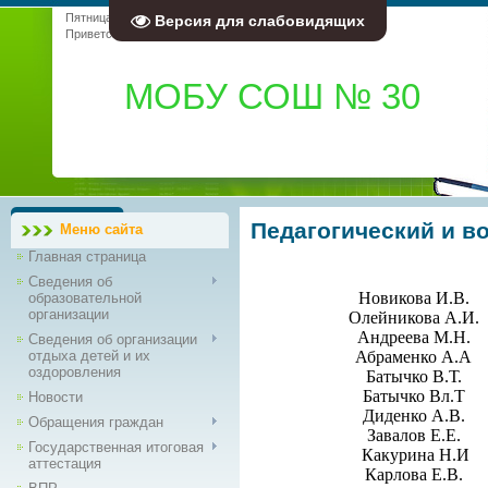
Пятница, 07.08.2026, 12:28
Версия для слабовидящих
Приветствую Вас
Гость
|
RSS
МОБУ СОШ № 30
Педагогический и в
Меню сайта
Главная страница
Сведения об
Новикова И.В.
образовательной
организации
Олейникова А.И.
Андреева М.Н.
Сведения об организации
отдыха детей и их
Абраменко А.А
оздоровления
Батычко В.Т.
Батычко Вл.Т
Новости
Диденко А.В.
Обращения граждан
Завалов Е.Е.
Государственная итоговая
Какурина Н.И
аттестация
Карлова Е.В.