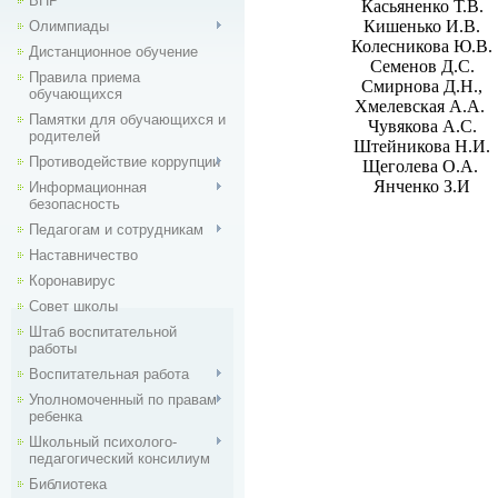
ВПР
Касьяненко Т.В.
Кишенько И.В.
Олимпиады
Колесникова Ю.В.
Дистанционное обучение
Семенов Д.С.
Правила приема
Смирнова Д.Н.,
обучающихся
Хмелевская А.А.
Памятки для обучающихся и
Чувякова А.С.
родителей
Штейникова Н.И.
Противодействие коррупции
Щеголева О.А.
Янченко З.И
Информационная
безопасность
Педагогам и сотрудникам
Наставничество
Коронавирус
Совет школы
Штаб воспитательной
работы
Воспитательная работа
Уполномоченный по правам
ребенка
Школьный психолого-
педагогический консилиум
Библиотека