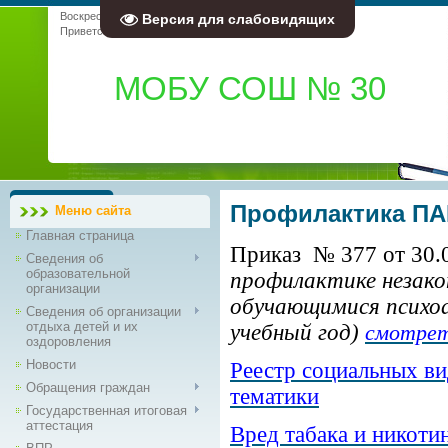
Воскресенье, 09.08.2026, 13:12
Версия для слабовидящих
Приветствую Вас
Гость
|
RSS
МОБУ СОШ № 30
Профилактика П
Меню сайта
Главная страница
Приказ № 377 от 30.08
Сведения об
образовательной
профилактике незако
организации
обучающимися психо
Сведения об организации
отдыха детей и их
учебный год)
смотре
оздоровления
Новости
Реестр социальных в
Обращения граждан
тематики
Государственная итоговая
аттестация
Вред табака и никоти