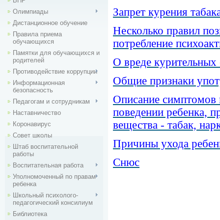
ВПР
Запрет курения табак
Олимпиады
Дистанционное обучение
Несколько правил по
Правила приема
потребление психоак
обучающихся
Памятки для обучающихся и
О вреде курительных
родителей
Противодействие коррупции
Общие признаки упот
Информационная
безопасность
Описание симптомов 
Педагогам и сотрудникам
поведении ребенка, 
Наставничество
вещества - табак, нар
Коронавирус
Совет школы
Причины ухода ребен
Штаб воспитательной
работы
Снюс
Воспитательная работа
Уполномоченный по правам
ребенка
Школьный психолого-
педагогический консилиум
Библиотека